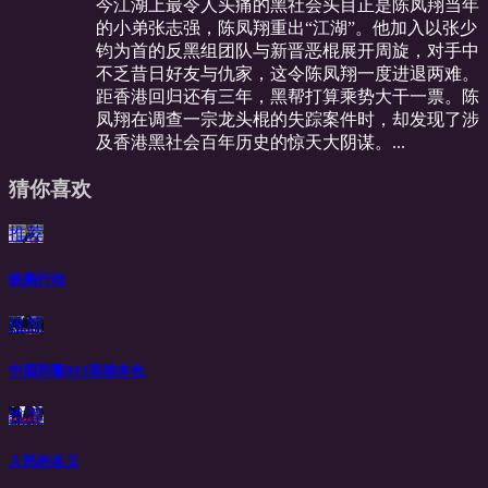
今江湖上最令人头痛的黑社会头目正是陈凤翔当年
的小弟张志强，陈凤翔重出“江湖”。他加入以张少
钧为首的反黑组团队与新晋恶棍展开周旋，对手中
不乏昔日好友与仇家，这令陈凤翔一度进退两难。
距香港回归还有三年，黑帮打算乘势大干一票。陈
凤翔在调查一宗龙头棍的失踪案件时，却发现了涉
及香港黑社会百年历史的惊天大阴谋。...
猜你喜欢
推荐
铁腕行动
推荐
中国刑警803英雄本色
推荐
人民的名义