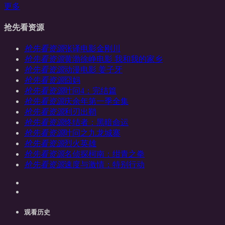
更多
抢先看资源
抢先看资源
张译电影金刚川
抢先看资源
黄渤徐峥电影 我和我的家乡
抢先看资源
动漫电影 姜子牙
抢先看资源
囧妈
抢先看资源
叶问4：完结篇
抢先看资源
庆余年第一季全集
抢先看资源
利刃出鞘
抢先看资源
终结者：黑暗命运
抢先看资源
叶问之九龙城寨
抢先看资源
烈火英雄
抢先看资源
名侦探柯南：绀青之拳
抢先看资源
速度与激情：特别行动
观看历史