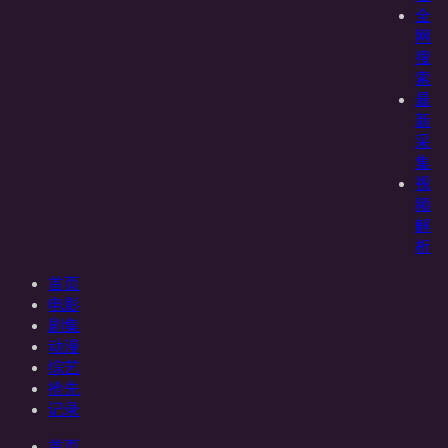
全
网
搜
索
最
新
采
集
视
频
解
析
首页
电影
剧集
动漫
综艺
抢先
记录
首页