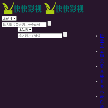
听
音
乐
去
聊
天
看
直
播
看
资
讯
表
白
墙