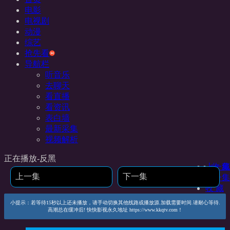
电影
电视剧
动漫
综艺
抢先看
导航栏
听音乐
去聊天
看直播
看资讯
表白墙
最新采集
视频解析
正在播放-反黑
上一集
收 藏
上一集
下一集
下一集
收 藏
小提示：若等待15秒以上还未播放，请手动切换其他线路或播放源.加载需要时间.请耐心等待.
高潮总在缓冲后! 快快影视永久地址 https://www.kkqtv.com！