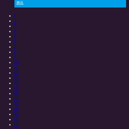
腾讯
1
2
3
4
5
6
7
8
9
10
11
12
13
14
15
16
17
18
19
20
21
22