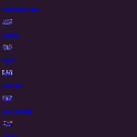
我的绝密生涯40集版
推荐
绝地防线
推荐
枪械师
推荐
地道女英雄
推荐
最后一战 45集版
推荐
三国演义