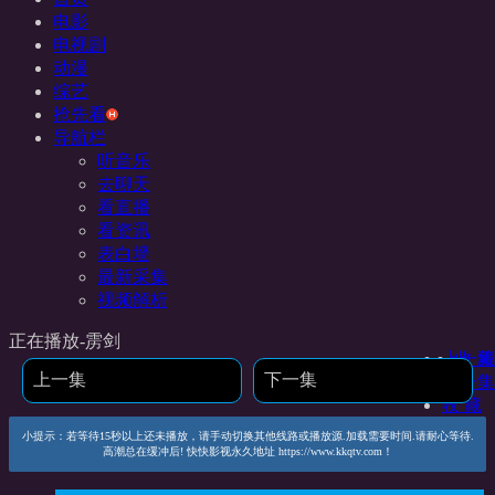
电影
电视剧
动漫
综艺
抢先看
导航栏
听音乐
去聊天
看直播
看资讯
表白墙
最新采集
视频解析
正在播放-雳剑
上一集
收 藏
上一集
下一集
下一集
收 藏
小提示：若等待15秒以上还未播放，请手动切换其他线路或播放源.加载需要时间.请耐心等待.
高潮总在缓冲后! 快快影视永久地址 https://www.kkqtv.com！