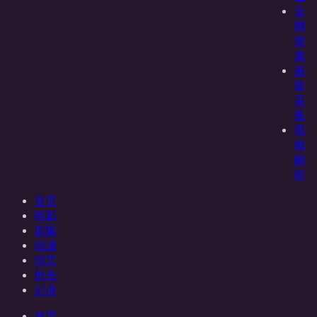
全
网
搜
索
最
新
采
集
视
频
解
析
首页
电影
剧集
动漫
综艺
抢先
记录
首页