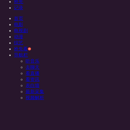
抢先
记录
首页
电影
电视剧
动漫
综艺
抢先看
导航栏
听音乐
去聊天
看直播
看资讯
表白墙
最新采集
视频解析