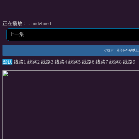
正在播放： - undefined
上一集
小提示：若等待15秒以上还未
默认
线路1
线路2
线路3
线路4
线路5
线路6
线路7
线路8
线路9