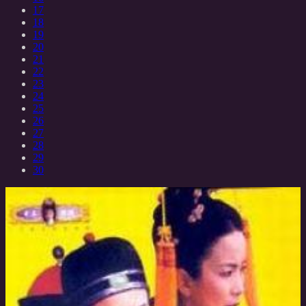
17
18
19
20
21
22
23
24
25
26
27
28
29
30