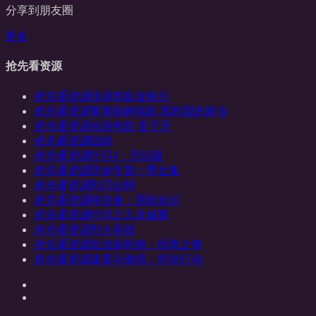
分享到朋友圈
更多
抢先看资源
抢先看资源
张译电影金刚川
抢先看资源
黄渤徐峥电影 我和我的家乡
抢先看资源
动漫电影 姜子牙
抢先看资源
囧妈
抢先看资源
叶问4：完结篇
抢先看资源
庆余年第一季全集
抢先看资源
利刃出鞘
抢先看资源
终结者：黑暗命运
抢先看资源
叶问之九龙城寨
抢先看资源
烈火英雄
抢先看资源
名侦探柯南：绀青之拳
抢先看资源
速度与激情：特别行动