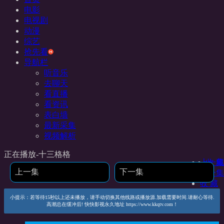
电影
电视剧
动漫
综艺
抢先看
导航栏
听音乐
去聊天
看直播
看资讯
表白墙
最新采集
视频解析
正在播放-十三格格
上一集
收 藏
上一集
下一集
下一集
收 藏
小提示：若等待15秒以上还未播放，请手动切换其他线路或播放源.加载需要时间.请耐心等待.
高潮总在缓冲后! 快快影视永久地址 https://www.kkqtv.com！