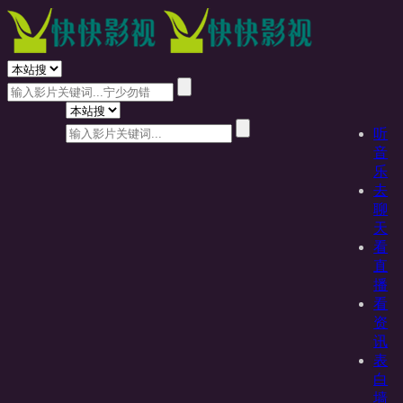
听
音
乐
去
聊
天
看
直
播
看
资
讯
表
白
墙