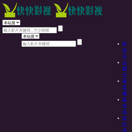
听
音
乐
去
聊
天
看
直
播
看
资
讯
表
白
墙