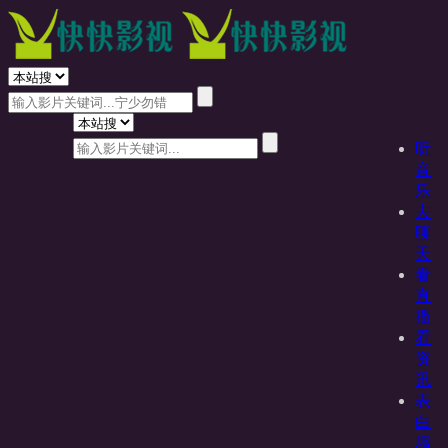
听
音
乐
去
聊
天
看
直
播
看
资
讯
表
白
墙