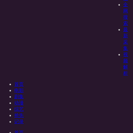
全
网
搜
索
最
新
采
集
视
频
解
析
首页
电影
剧集
动漫
综艺
抢先
记录
首页