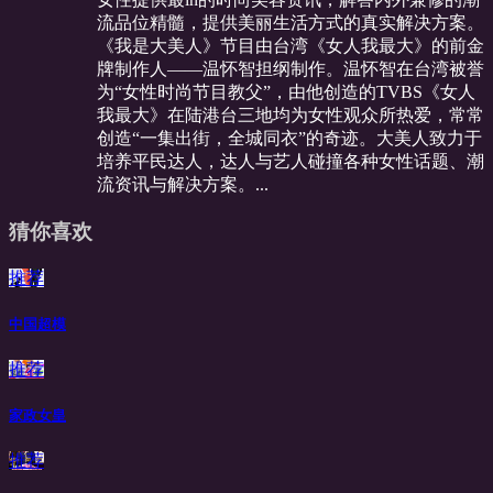
流品位精髓，提供美丽生活方式的真实解决方案。
《我是大美人》节目由台湾《女人我最大》的前金
牌制作人——温怀智担纲制作。温怀智在台湾被誉
为“女性时尚节目教父”，由他创造的TVBS《女人
我最大》在陆港台三地均为女性观众所热爱，常常
创造“一集出街，全城同衣”的奇迹。大美人致力于
培养平民达人，达人与艺人碰撞各种女性话题、潮
流资讯与解决方案。...
猜你喜欢
推荐
中国超模
推荐
家政女皇
推荐