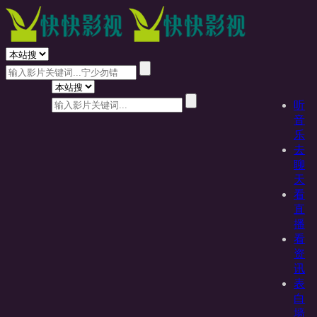
听
音
乐
去
聊
天
看
直
播
看
资
讯
表
白
墙