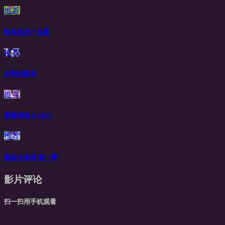
推荐
快乐生活一点通
推荐
女神的新衣
推荐
美丽俏佳人 2012
推荐
爱玩大表哥 第一季
影片评论
扫一扫用手机观看