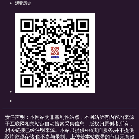
观看历史
责任声明：本网站为非赢利性站点，本网站所有内容均来源
于互联网相关站点自动搜索采集信息，版权归原创者所有，
相关链接已经注明来源。本站只提供web页面服务,并不提供
影片资源存储,也不参与录制、上传若本站收录的节目无意侵