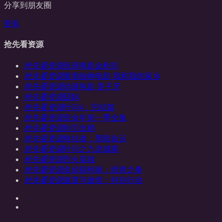
分享到朋友圈
更多
抢先看资源
抢先看资源
张译电影金刚川
抢先看资源
黄渤徐峥电影 我和我的家乡
抢先看资源
动漫电影 姜子牙
抢先看资源
囧妈
抢先看资源
叶问4：完结篇
抢先看资源
庆余年第一季全集
抢先看资源
利刃出鞘
抢先看资源
终结者：黑暗命运
抢先看资源
叶问之九龙城寨
抢先看资源
烈火英雄
抢先看资源
名侦探柯南：绀青之拳
抢先看资源
速度与激情：特别行动