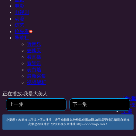
电影
电视剧
动漫
综艺
抢先看
导航栏
听音乐
去聊天
看直播
看资讯
表白墙
最新采集
视频解析
正在播放-我是大美人
上一集
收 藏
上一集
下一集
下一集
收 藏
小提示：若等待15秒以上还未播放，请手动切换其他线路或播放源.加载需要时间.请耐心等待.
高潮总在缓冲后! 快快影视永久地址 https://www.kkqtv.com！