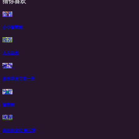
猜你喜欢
推荐
小小智慧树
推荐
人与自然
推荐
爸爸回来了第一季
推荐
智慧树
推荐
疯狂的麦咭 第三季