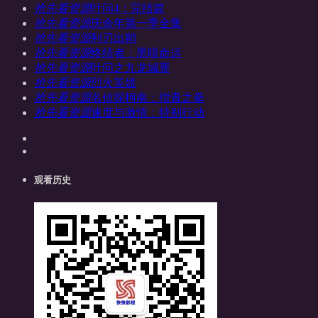
抢先看资源
叶问4：完结篇
抢先看资源
庆余年第一季全集
抢先看资源
利刃出鞘
抢先看资源
终结者：黑暗命运
抢先看资源
叶问之九龙城寨
抢先看资源
烈火英雄
抢先看资源
名侦探柯南：绀青之拳
抢先看资源
速度与激情：特别行动
观看历史