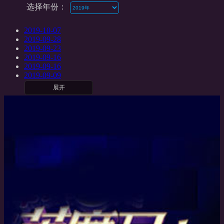
选择年份：
2019-10-07
2019-09-28
2019-09-23
2019-09-16
2019-09-16
2019-09-09
展开