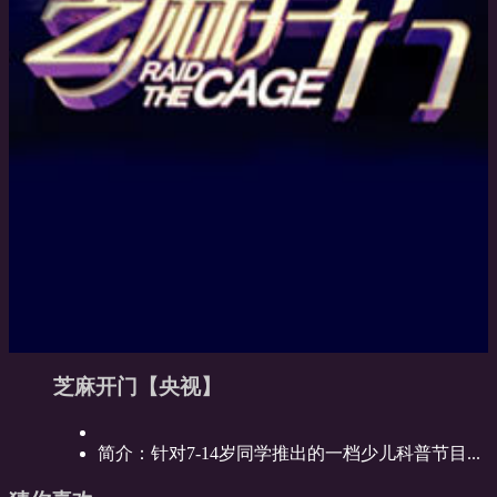
芝麻开门【央视】
简介：
针对7-14岁同学推出的一档少儿科普节目...