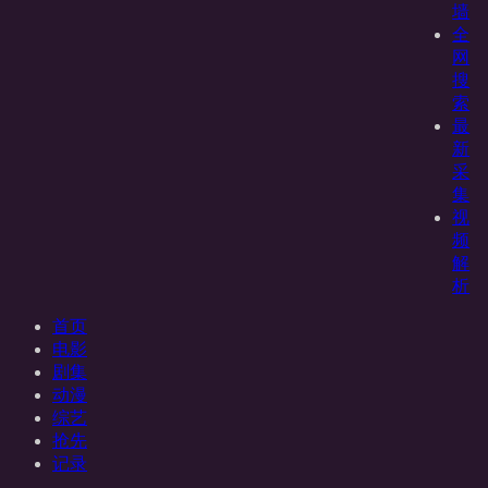
墙
全
网
搜
索
最
新
采
集
视
频
解
析
首页
电影
剧集
动漫
综艺
抢先
记录