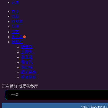
记录
首页
电影
电视剧
动漫
综艺
抢先看
导航栏
听音乐
去聊天
看直播
看资讯
表白墙
最新采集
视频解析
正在播放-我爱茶餐厅
上一集
小提示：若等待15秒以上还未