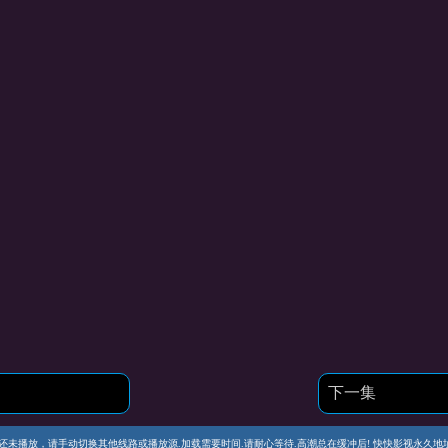
下一集
播放，请手动切换其他线路或播放源.加载需要时间.请耐心等待.高潮总在缓冲后! 快快影视永久地址 https://