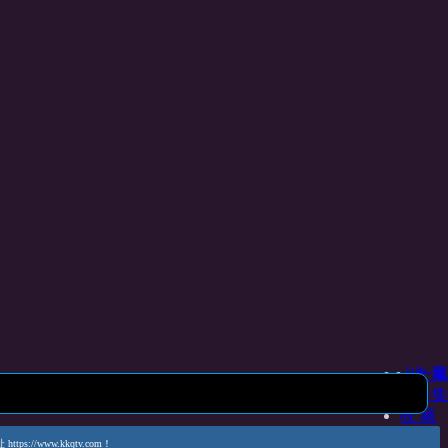
上一集
收 藏
下一集
收 藏
www.kkqtv.com！