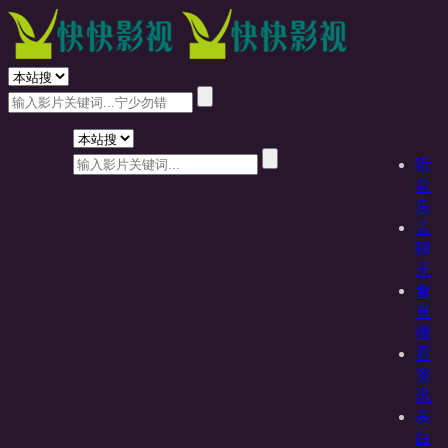
听
音
乐
去
聊
天
看
直
播
看
资
讯
表
白