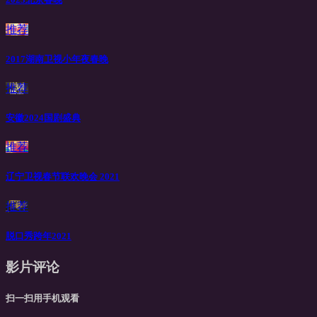
推荐
2017湖南卫视小年夜春晚
推荐
安徽2024国剧盛典
推荐
辽宁卫视春节联欢晚会 2021
推荐
脱口秀跨年2021
影片评论
扫一扫用手机观看