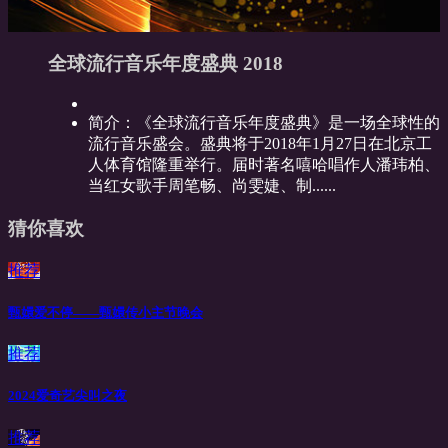
全球流行音乐年度盛典 2018
简介：
《全球流行音乐年度盛典》是一场全球性的
流行音乐盛会。盛典将于2018年1月27日在北京工
人体育馆隆重举行。届时著名嘻哈唱作人潘玮柏、
当红女歌手周笔畅、尚雯婕、制......
猜你喜欢
推荐
甄嬛爱不停——甄嬛传小主节晚会
推荐
2024爱奇艺尖叫之夜
推荐