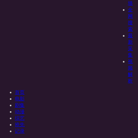
墙
全
网
搜
索
最
新
采
集
视
频
解
析
首页
电影
剧集
动漫
综艺
抢先
记录