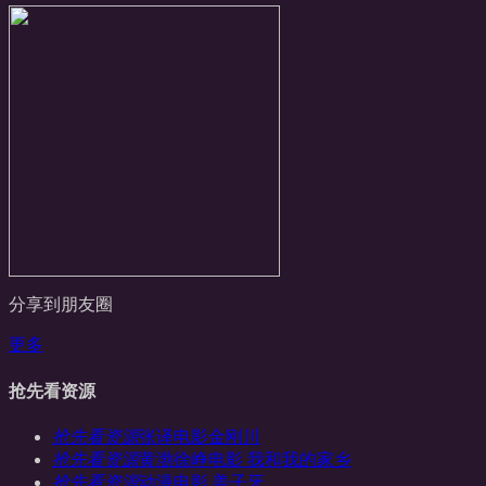
分享到朋友圈
更多
抢先看资源
抢先看资源
张译电影金刚川
抢先看资源
黄渤徐峥电影 我和我的家乡
抢先看资源
动漫电影 姜子牙