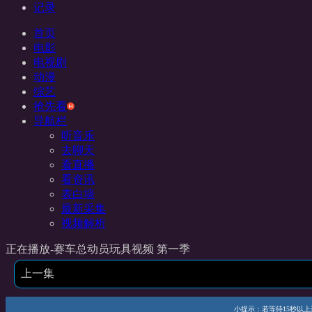
记录
首页
电影
电视剧
动漫
综艺
抢先看
导航栏
听音乐
去聊天
看直播
看资讯
表白墙
最新采集
视频解析
正在播放-赛车总动员玩具视频 第一季
上一集
小提示：若等待15秒以上还未