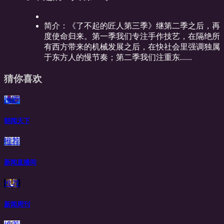
简介：
《了不起的匠人第三季》继第二季之后，再
度使命归来。第一季我们专注手作技艺，在隔绝所
有西方带来的机械发展之后，在快社会里强调独属
于东方人的慢节奏；第二季我们注重东......
猜你喜欢
推荐
朝闻天下
推荐
新闻直播间
推荐
新闻周刊