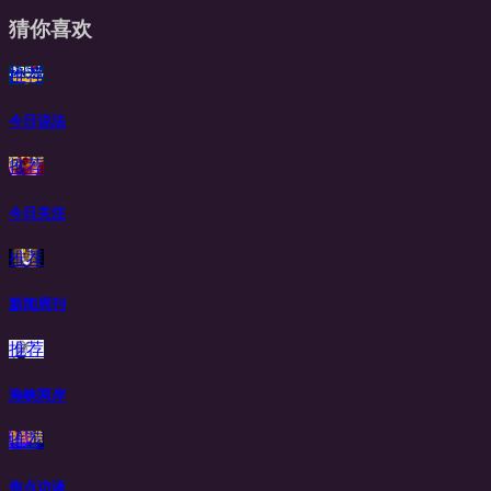
猜你喜欢
推荐
今日说法
推荐
今日关注
推荐
新闻周刊
推荐
海峡两岸
推荐
焦点访谈