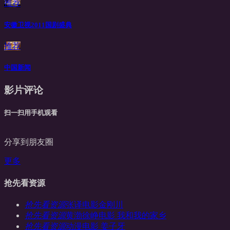
推荐
安徽卫视2011国剧盛典
推荐
中国新闻
影片评论
扫一扫用手机观看
分享到朋友圈
更多
抢先看资源
抢先看资源
张译电影金刚川
抢先看资源
黄渤徐峥电影 我和我的家乡
抢先看资源
动漫电影 姜子牙