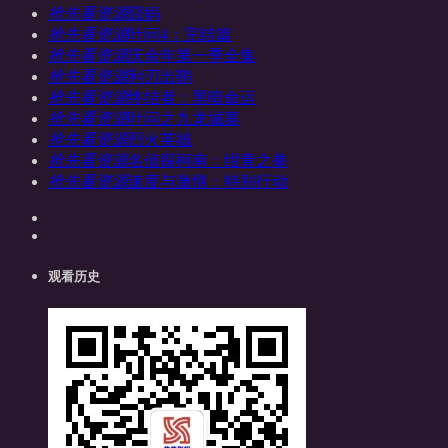
抢先看资源
囧妈
抢先看资源
叶问4：完结篇
抢先看资源
庆余年第一季全集
抢先看资源
利刃出鞘
抢先看资源
终结者：黑暗命运
抢先看资源
叶问之九龙城寨
抢先看资源
烈火英雄
抢先看资源
名侦探柯南：绀青之拳
抢先看资源
速度与激情：特别行动
观看历史