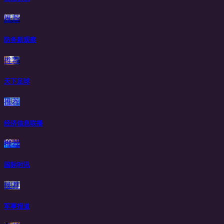
推荐
防务新观察
推荐
天下足球
推荐
经济信息联播
推荐
国际时讯
推荐
军事报道