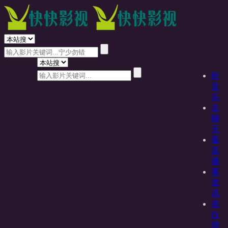
听
音
乐
去
聊
天
看
直
播
看
资
讯
表
白
墙