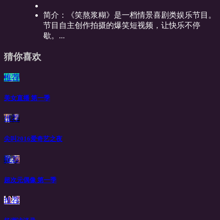
简介：
《笑熬浆糊》是一档情景喜剧类娱乐节目。
节目自主创作拍摄的爆笑短视频，让快乐不停
歇。...
猜你喜欢
推荐
美女直播 第一季
推荐
尖叫2016爱奇艺之夜
推荐
超次元偶像 第一季
推荐