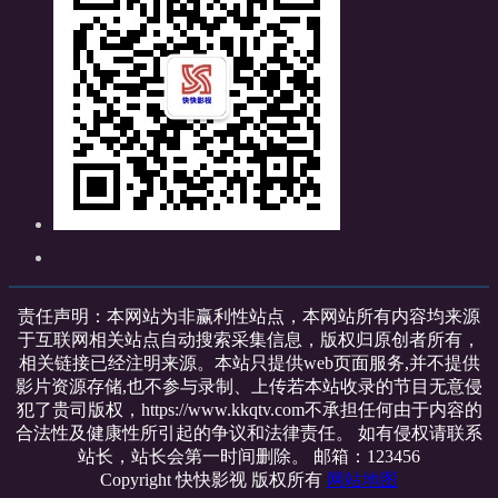
责任声明：本网站为非赢利性站点，本网站所有内容均来源
于互联网相关站点自动搜索采集信息，版权归原创者所有，
相关链接已经注明来源。本站只提供web页面服务,并不提供
影片资源存储,也不参与录制、上传若本站收录的节目无意侵
犯了贵司版权，https://www.kkqtv.com不承担任何由于内容的
合法性及健康性所引起的争议和法律责任。 如有侵权请联系
站长，站长会第一时间删除。 邮箱：123456
Copyright 快快影视 版权所有
网站地图