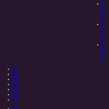
全
网
搜
索
最
新
采
集
视
频
解
析
首页
电影
剧集
动漫
综艺
抢先
记录
首页