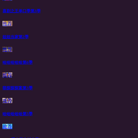
喜剧之王单口季第3季
推荐
姐姐当家第2季
推荐
哈哈哈哈哈第6季
推荐
萌探探探案第3季
推荐
哈哈哈哈哈第5季
推荐