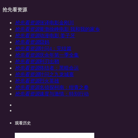
抢先看资源
抢先看资源
张译电影金刚川
抢先看资源
黄渤徐峥电影 我和我的家乡
抢先看资源
动漫电影 姜子牙
抢先看资源
囧妈
抢先看资源
叶问4：完结篇
抢先看资源
庆余年第一季全集
抢先看资源
利刃出鞘
抢先看资源
终结者：黑暗命运
抢先看资源
叶问之九龙城寨
抢先看资源
烈火英雄
抢先看资源
名侦探柯南：绀青之拳
抢先看资源
速度与激情：特别行动
观看历史