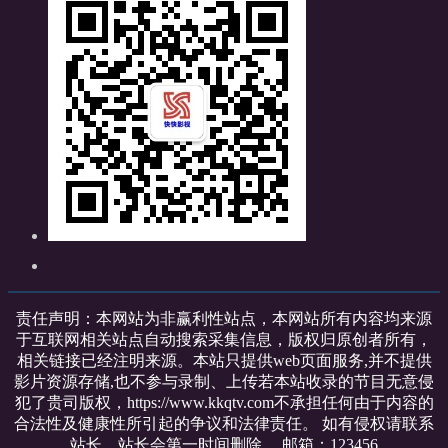
责任声明：本网站为非赢利性站点，本网站所有内容均来源
于互联网相关站点自动搜索采集信息，版权归原创者所有，
相关链接已经注明来源。本站只提供web页面服务,并不提供
影片资源存储,也不参与录制、上传若本站收录的节目无意侵
犯了贵司版权，https://www.kkqtv.com不承担任何由于内容的
合法性及健康性所引起的争议和法律责任。 如有侵权请联系
站长，站长会第一时间删除。 邮箱：123456