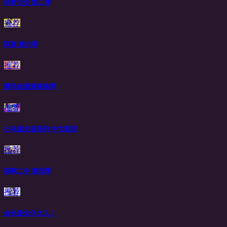
菲梦少女 第二季
推荐
阿衰 第六季
推荐
腾讯动漫漫画推荐
推荐
小马国女孩系列 中文配音
推荐
茶啊二中 第四季
推荐
会长是女仆大人！