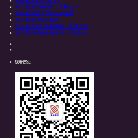
抢先看资源
利刃出鞘
抢先看资源
终结者：黑暗命运
抢先看资源
叶问之九龙城寨
抢先看资源
烈火英雄
抢先看资源
名侦探柯南：绀青之拳
抢先看资源
速度与激情：特别行动
观看历史