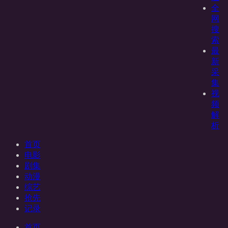
全
网
搜
索
最
新
采
集
视
频
解
析
首页
电影
剧集
动漫
综艺
抢先
记录
首页