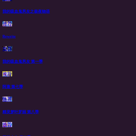
我的吸血鬼男友之极夜物语
推荐
Rewrite
推荐
我的吸血鬼男友 第一季
推荐
阿衰 第七季
推荐
精灵梦叶罗丽 第八季
推荐