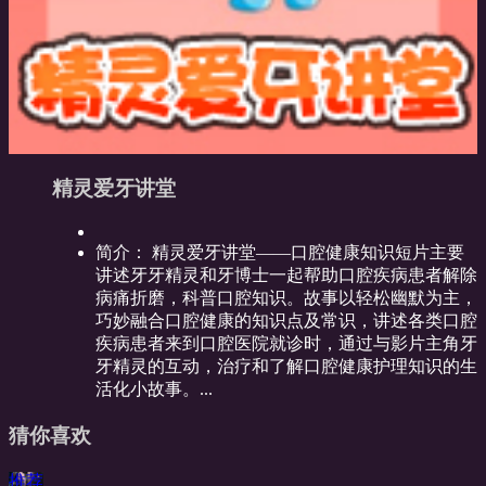
精灵爱牙讲堂
简介：
精灵爱牙讲堂——口腔健康知识短片主要
讲述牙牙精灵和牙博士一起帮助口腔疾病患者解除
病痛折磨，科普口腔知识。故事以轻松幽默为主，
巧妙融合口腔健康的知识点及常识，讲述各类口腔
疾病患者来到口腔医院就诊时，通过与影片主角牙
牙精灵的互动，治疗和了解口腔健康护理知识的生
活化小故事。...
猜你喜欢
推荐