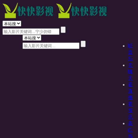
听
音
乐
去
聊
天
看
直
播
看
资
讯
表
白
墙