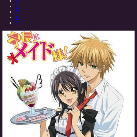
23
24
25
26
27