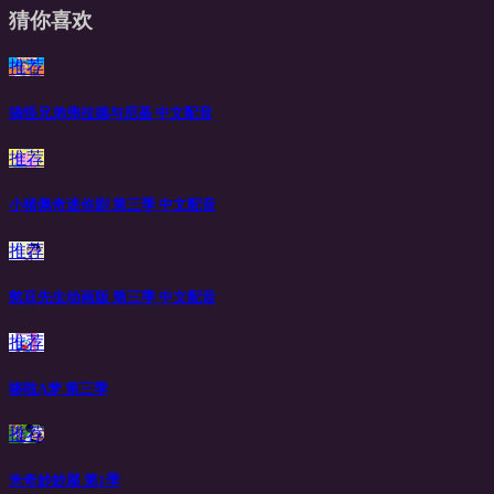
猜你喜欢
推荐
搞怪兄弟弗拉德与尼基 中文配音
推荐
小猪佩奇迷你剧 第三季 中文配音
推荐
憨豆先生动画版 第三季 中文配音
推荐
哆啦A梦 第三季
推荐
米奇妙妙屋 第1季