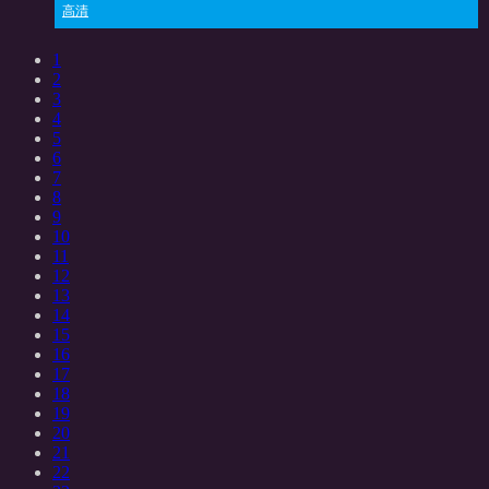
高清
1
2
3
4
5
6
7
8
9
10
11
12
13
14
15
16
17
18
19
20
21
22