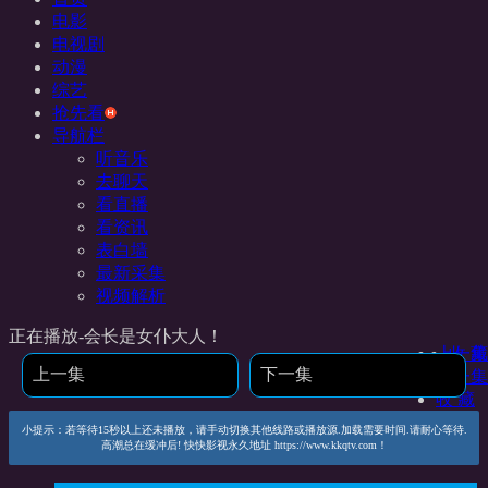
电影
电视剧
动漫
综艺
抢先看
导航栏
听音乐
去聊天
看直播
看资讯
表白墙
最新采集
视频解析
正在播放-会长是女仆大人！
上一集
收 藏
上一集
下一集
下一集
收 藏
小提示：若等待15秒以上还未播放，请手动切换其他线路或播放源.加载需要时间.请耐心等待.
高潮总在缓冲后! 快快影视永久地址 https://www.kkqtv.com！