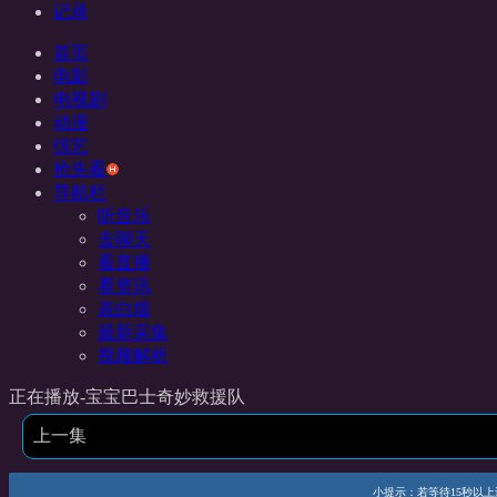
记录
首页
电影
电视剧
动漫
综艺
抢先看
导航栏
听音乐
去聊天
看直播
看资讯
表白墙
最新采集
视频解析
正在播放-宝宝巴士奇妙救援队
上一集
小提示：若等待15秒以上还未