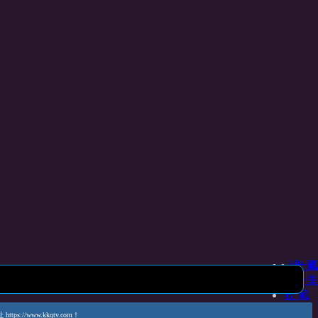
上一集
收 藏
下一集
收 藏
www.kkqtv.com！