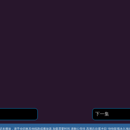
下一集
播放，请手动切换其他线路或播放源.加载需要时间.请耐心等待.高潮总在缓冲后! 快快影视永久地址 https://