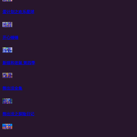
蛋计划之欢乐星球
推荐
开心锤锤
推荐
新猫和老鼠 第四季
推荐
熊出没全集
推荐
熊出没之探险日记
推荐