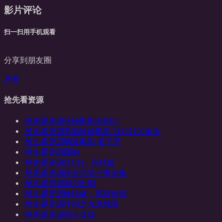
影片评论
扫一扫用手机观看
分享到朋友圈
更多
抢先看资源
抢先看资源
张译电影金刚川
抢先看资源
黄渤徐峥电影 我和我的家乡
抢先看资源
动漫电影 姜子牙
抢先看资源
囧妈
抢先看资源
叶问4：完结篇
抢先看资源
庆余年第一季全集
抢先看资源
利刃出鞘
抢先看资源
终结者：黑暗命运
抢先看资源
叶问之九龙城寨
抢先看资源
烈火英雄