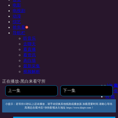
电影
电视剧
动漫
综艺
抢先看
导航栏
听音乐
去聊天
看直播
看资讯
表白墙
最新采集
视频解析
正在播放-黑白来看守所
上一集
收 藏
上一集
下一集
下一集
收 藏
小提示：若等待15秒以上还未播放，请手动切换其他线路或播放源.加载需要时间.请耐心等待.
高潮总在缓冲后! 快快影视永久地址 https://www.kkqtv.com！