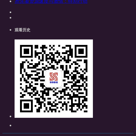
抢先看资源
速度与激情：特别行动
观看历史