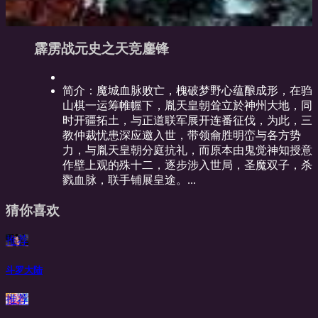
霹雳战元史之天竞鏖锋
简介：
魔城血脉败亡，槐破梦野心蕴酿成形，在驺
山棋一运筹帷幄下，胤天皇朝耸立於神州大地，同
时开疆拓土，与正道联军展开连番征伐，为此，三
教仲裁忧患深应邀入世，带领龠胜明峦与各方势
力，与胤天皇朝分庭抗礼，而原本由鬼觉神知授意
作壁上观的殊十二，逐步涉入世局，圣魔双子，杀
戮血脉，联手铺展皇途。...
猜你喜欢
推荐
斗罗大陆
推荐