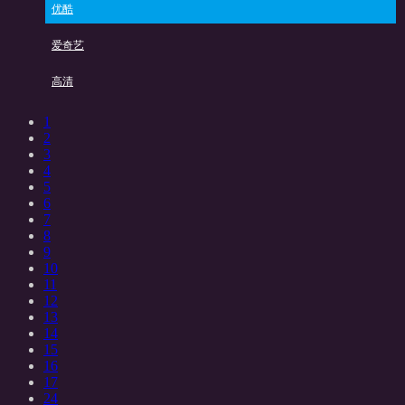
优酷
爱奇艺
高清
1
2
3
4
5
6
7
8
9
10
11
12
13
14
15
16
17
24