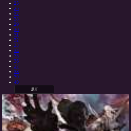
25
26
27
28
29
30
31
32
33
34
35
36
37
38
39
40
展开