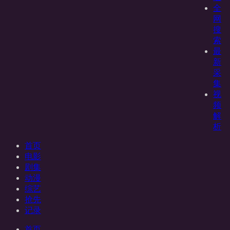
全
网
搜
索
最
新
采
集
视
频
解
析
首页
电影
剧集
动漫
综艺
抢先
记录
首页