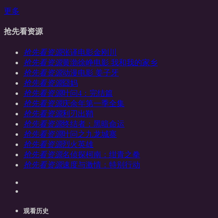
更多
抢先看资源
抢先看资源
张译电影金刚川
抢先看资源
黄渤徐峥电影 我和我的家乡
抢先看资源
动漫电影 姜子牙
抢先看资源
囧妈
抢先看资源
叶问4：完结篇
抢先看资源
庆余年第一季全集
抢先看资源
利刃出鞘
抢先看资源
终结者：黑暗命运
抢先看资源
叶问之九龙城寨
抢先看资源
烈火英雄
抢先看资源
名侦探柯南：绀青之拳
抢先看资源
速度与激情：特别行动
观看历史