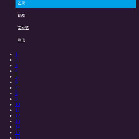
芒果
优酷
爱奇艺
腾讯
1
2
3
4
5
6
7
8
9
10
11
12
13
14
15
16