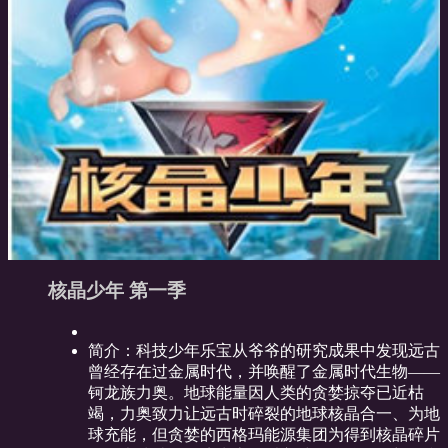
核晶少年 第一季
简介：
科技少年乐宝从爷爷的研究成果中发现远古
曾经存在过金属时代，并唤醒了金属时代生物——
钶龙族力奥。地球能量因人类的贪婪掠夺已近枯
竭，力奥致力让远古时碎裂的地球核晶合一、为地
球充能，但贪婪的西格玛能源集团为得到核晶碎片