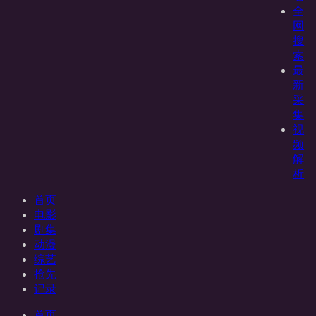
全
网
搜
索
最
新
采
集
视
频
解
析
首页
电影
剧集
动漫
综艺
抢先
记录
首页