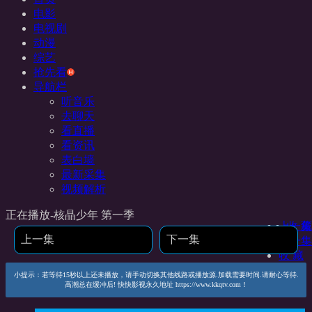
电影
电视剧
动漫
综艺
抢先看
导航栏
听音乐
去聊天
看直播
看资讯
表白墙
最新采集
视频解析
正在播放-核晶少年 第一季
上一集
收 藏
上一集
下一集
下一集
收 藏
小提示：若等待15秒以上还未播放，请手动切换其他线路或播放源.加载需要时间.请耐心等待.
高潮总在缓冲后! 快快影视永久地址 https://www.kkqtv.com！