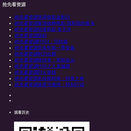
抢先看资源
抢先看资源
张译电影金刚川
抢先看资源
黄渤徐峥电影 我和我的家乡
抢先看资源
动漫电影 姜子牙
抢先看资源
囧妈
抢先看资源
叶问4：完结篇
抢先看资源
庆余年第一季全集
抢先看资源
利刃出鞘
抢先看资源
终结者：黑暗命运
抢先看资源
叶问之九龙城寨
抢先看资源
烈火英雄
抢先看资源
名侦探柯南：绀青之拳
抢先看资源
速度与激情：特别行动
观看历史