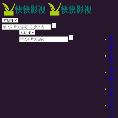
听
音
乐
去
聊
天
看
直
播
看
资
讯
表
白
墙