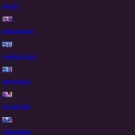
热心奇奇
推荐
新天线宝宝 第2季
推荐
百变布鲁可 英文版
推荐
萌鸡小队趣儿歌
推荐
猪小妹玩具故事
推荐
车宝四兄弟全集