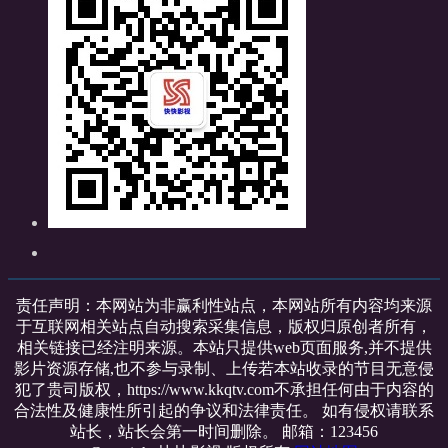
责任声明：本网站为非赢利性站点，本网站所有内容均来源
于互联网相关站点自动搜索采集信息，版权归原创者所有，
相关链接已经注明来源。本站只提供web页面服务,并不提供
影片资源存储,也不参与录制、上传若本站收录的节目无意侵
犯了贵司版权，https://www.kkqtv.com不承担任何由于内容的
合法性及健康性所引起的争议和法律责任。 如有侵权请联系
站长，站长会第一时间删除。 邮箱：123456