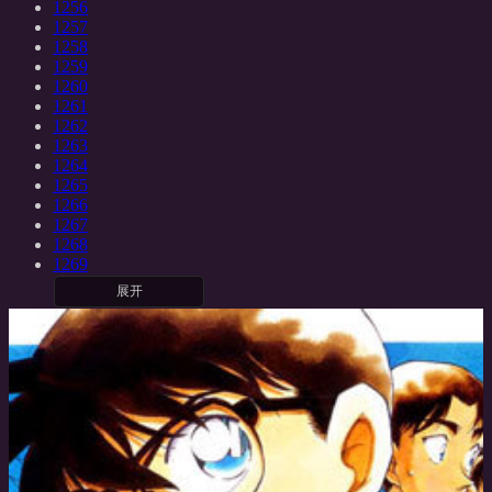
1256
1257
1258
1259
1260
1261
1262
1263
1264
1265
1266
1267
1268
1269
展开