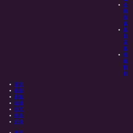
全
网
搜
索
最
新
采
集
视
频
解
析
首页
电影
剧集
动漫
综艺
抢先
记录
首页