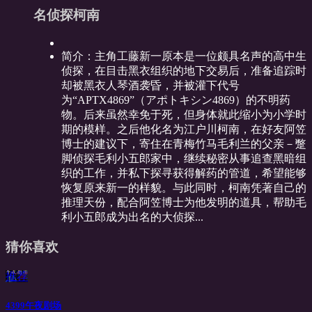
名侦探柯南
简介：
主角工藤新一原本是一位颇具名声的高中生
侦探，在目击黑衣组织的地下交易后，准备追踪时
却被黑衣人琴酒袭昏，并被灌下代号
为“APTX4869”（アポトキシン4869）的不明药
物。后来虽然幸免于死，但身体就此缩小为小学时
期的模样。之后他化名为江户川柯南，在好友阿笠
博士的建议下，寄住在青梅竹马毛利兰的父亲－蹩
脚侦探毛利小五郎家中，继续秘密从事追查黑暗组
织的工作，并私下探寻获得解药的管道，希望能够
恢复原来新一的样貌。与此同时，柯南凭著自己的
推理天份，配合阿笠博士为他发明的道具，帮助毛
利小五郎成为出名的大侦探...
猜你喜欢
推荐
4399午夜剧场