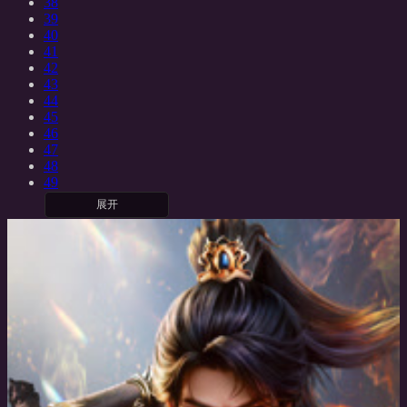
38
39
40
41
42
43
44
45
46
47
48
49
展开