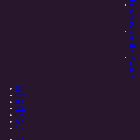
全
网
搜
索
最
新
采
集
视
频
解
析
首页
电影
剧集
动漫
综艺
抢先
记录
首页