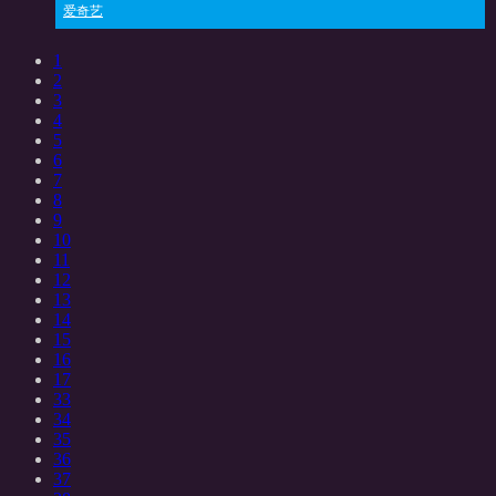
爱奇艺
1
2
3
4
5
6
7
8
9
10
11
12
13
14
15
16
17
33
34
35
36
37