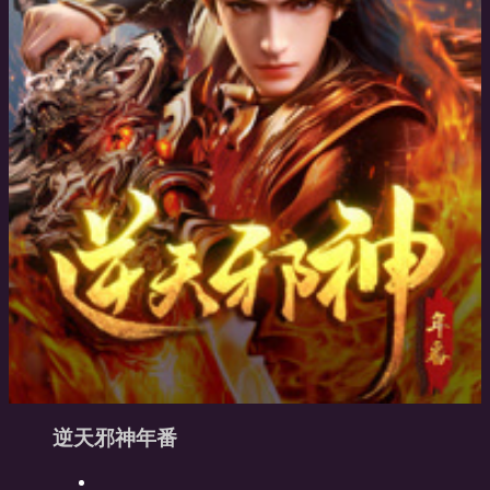
逆天邪神年番