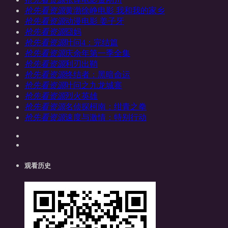
抢先看资源
黄渤徐峥电影 我和我的家乡
抢先看资源
动漫电影 姜子牙
抢先看资源
囧妈
抢先看资源
叶问4：完结篇
抢先看资源
庆余年第一季全集
抢先看资源
利刃出鞘
抢先看资源
终结者：黑暗命运
抢先看资源
叶问之九龙城寨
抢先看资源
烈火英雄
抢先看资源
名侦探柯南：绀青之拳
抢先看资源
速度与激情：特别行动
观看历史