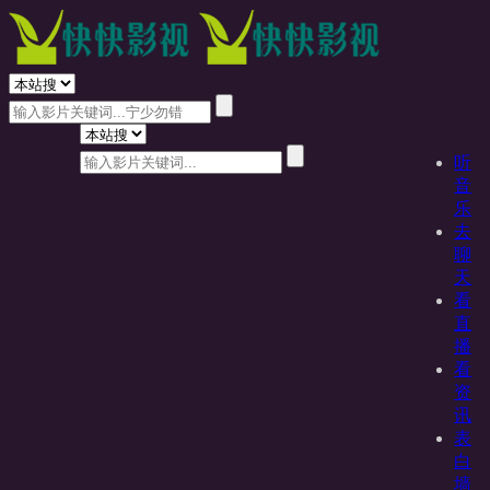
听
音
乐
去
聊
天
看
直
播
看
资
讯
表
白
墙