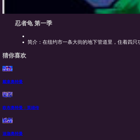
忍者龟 第一季
简介：
在纽约市一条大街的地下管道里，住着四只功
猜你喜欢
推荐
戴拿奥特曼
推荐
欧布奥特曼：英雄传
推荐
迪迦奥特曼