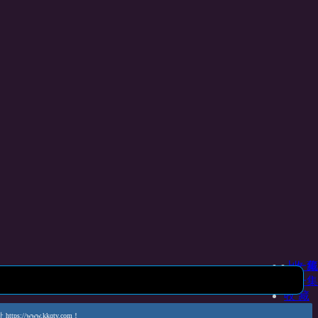
上一集
收 藏
下一集
收 藏
www.kkqtv.com！