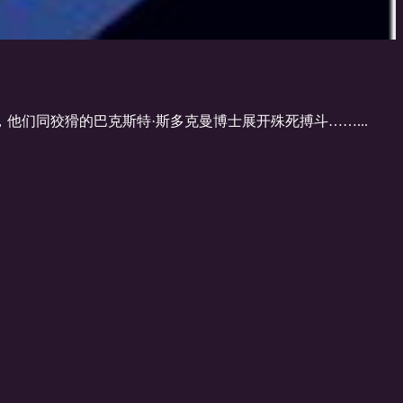
们同狡猾的巴克斯特·斯多克曼博士展开殊死搏斗……...