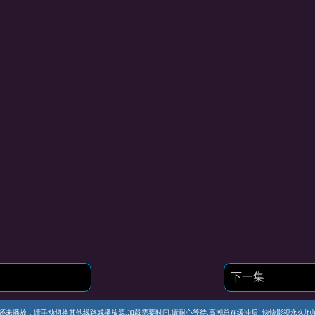
下一集
播放，请手动切换其他线路或播放源.加载需要时间.请耐心等待.高潮总在缓冲后! 快快影视永久地址 https://