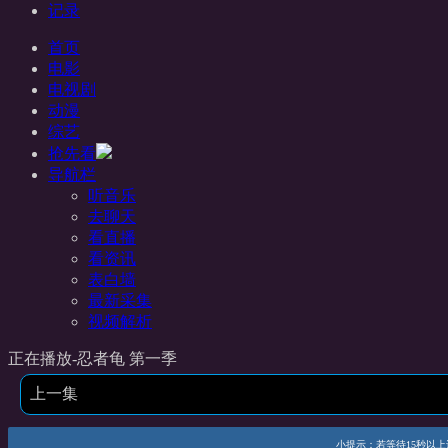
记录
首页
电影
电视剧
动漫
综艺
抢先看
导航栏
听音乐
去聊天
看直播
看资讯
表白墙
最新采集
视频解析
正在播放-忍者龟 第一季
上一集
小提示：若等待15秒以上还未