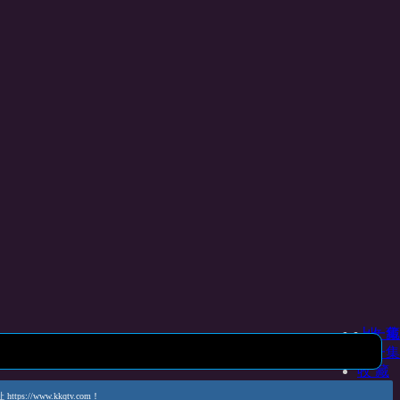
上一集
收 藏
下一集
收 藏
www.kkqtv.com！