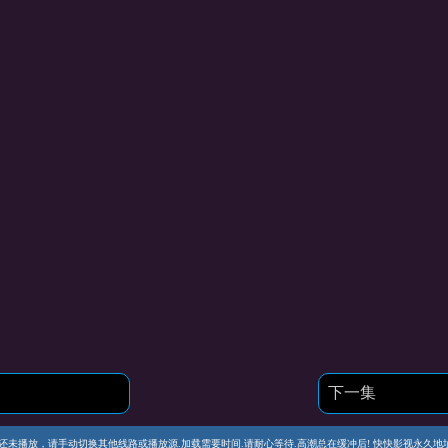
下一集
播放，请手动切换其他线路或播放源.加载需要时间.请耐心等待.高潮总在缓冲后! 快快影视永久地址 https://