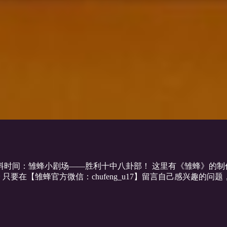
料时间：雏蜂小剧场——胜利十中八卦部！ 这里有《雏蜂》的制作
只要在【雏蜂官方微信：chufeng_u17】留言自己感兴趣的