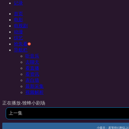
记录
首页
电影
电视剧
动漫
综艺
抢先看
导航栏
听音乐
去聊天
看直播
看资讯
表白墙
最新采集
视频解析
正在播放-雏蜂小剧场
上一集
小提示：若等待15秒以上还未