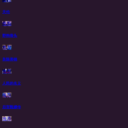
天伦
推荐
野狗骨头
推荐
良陈美锦
推荐
人民的名义
推荐
后宫甄嬛传
推荐