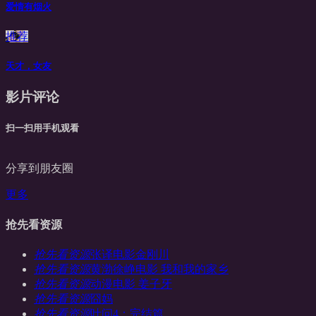
爱情有烟火
推荐
天才，女友
影片评论
扫一扫用手机观看
分享到朋友圈
更多
抢先看资源
抢先看资源
张译电影金刚川
抢先看资源
黄渤徐峥电影 我和我的家乡
抢先看资源
动漫电影 姜子牙
抢先看资源
囧妈
抢先看资源
叶问4：完结篇