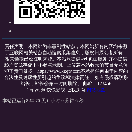
责任声明：本网站为非赢利性站点，本网站所有内容均来源
于互联网相关站点自动搜索采集信息，版权归原创者所有，
相关链接已经注明来源。本站只提供web页面服务,并不提供
影片资源存储,也不参与录制、上传若本站收录的节目无意侵
犯了贵司版权，https://www.kkqtv.com不承担任何由于内容的
合法性及健康性所引起的争议和法律责任。 如有侵权请联系
站长，站长会第一时间删除。 邮箱：123456
Copyright 快快影视 版权所有
网站地图
本站已运行8 年 70 天 0 小时 0 分钟 7 秒