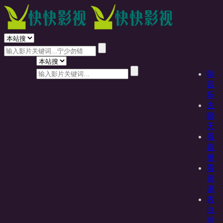
听
音
乐
去
聊
天
看
直
播
看
资
讯
表
白
墙