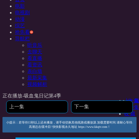
电影
电视剧
动漫
综艺
抢先看
导航栏
听音乐
去聊天
看直播
看资讯
表白墙
最新采集
视频解析
正在播放-吸血鬼日记第4季
上一集
收 藏
上一集
下一集
下一集
收 藏
小提示：若等待15秒以上还未播放，请手动切换其他线路或播放源.加载需要时间.请耐心等待.
高潮总在缓冲后! 快快影视永久地址 https://www.kkqtv.com！