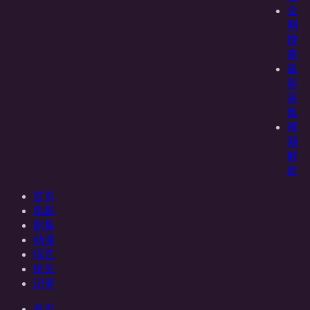
全
网
搜
索
最
新
采
集
视
频
解
析
首页
电影
剧集
动漫
综艺
抢先
记录
首页