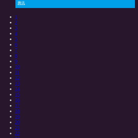
腾讯
1
2
3
4
5
6
7
8
9
10
11
12
13
14
15
16
17
18
19
20
21
22