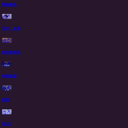
野狗骨头
推荐
天才，女友
推荐
好好的时光
推荐
昨夜将至
推荐
赦罪
推荐
问心2