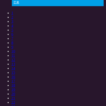
芒果
1
2
3
4
5
6
7
8
9
10
11
12
13
14
15
16
17
18
19
20
21
22