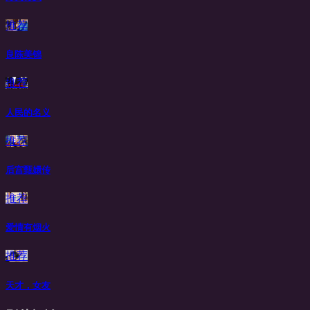
推荐
良陈美锦
推荐
人民的名义
推荐
后宫甄嬛传
推荐
爱情有烟火
推荐
天才，女友