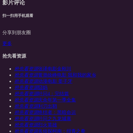
影片评论
扫一扫用手机观看
分享到朋友圈
更多
抢先看资源
抢先看资源
张译电影金刚川
抢先看资源
黄渤徐峥电影 我和我的家乡
抢先看资源
动漫电影 姜子牙
抢先看资源
囧妈
抢先看资源
叶问4：完结篇
抢先看资源
庆余年第一季全集
抢先看资源
利刃出鞘
抢先看资源
终结者：黑暗命运
抢先看资源
叶问之九龙城寨
抢先看资源
烈火英雄
抢先看资源
名侦探柯南：绀青之拳