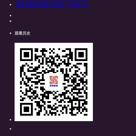
抢先看资源
速度与激情：特别行动
观看历史