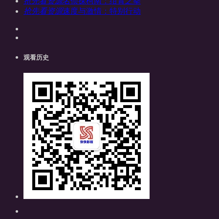
抢先看资源
名侦探柯南：绀青之拳
抢先看资源
速度与激情：特别行动
观看历史