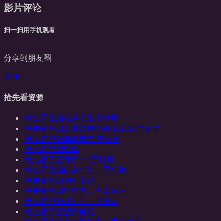
影片评论
扫一扫用手机观看
分享到朋友圈
更多
抢先看资源
抢先看资源
张译电影金刚川
抢先看资源
黄渤徐峥电影 我和我的家乡
抢先看资源
动漫电影 姜子牙
抢先看资源
囧妈
抢先看资源
叶问4：完结篇
抢先看资源
庆余年第一季全集
抢先看资源
利刃出鞘
抢先看资源
终结者：黑暗命运
抢先看资源
叶问之九龙城寨
抢先看资源
烈火英雄