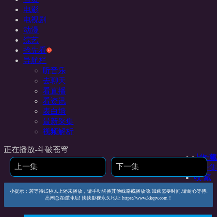
电影
电视剧
动漫
综艺
抢先看
导航栏
听音乐
去聊天
看直播
看资讯
表白墙
最新采集
视频解析
正在播放-斗破苍穹
上一集
收 藏
上一集
下一集
下一集
收 藏
小提示：若等待15秒以上还未播放，请手动切换其他线路或播放源.加载需要时间.请耐心等待.
高潮总在缓冲后! 快快影视永久地址 https://www.kkqtv.com！