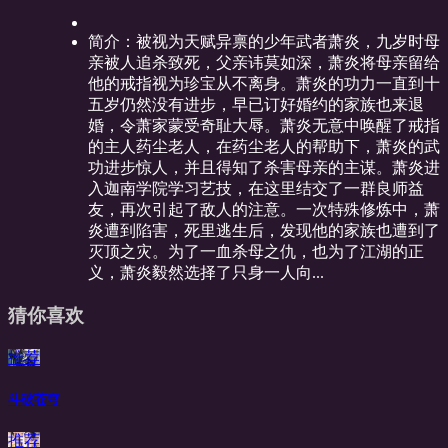
简介：
被视为天赋异禀的少年武者萧炎，九岁时母
亲被人追杀致死，父亲讳莫如深，萧炎将母亲留给
他的戒指视为珍宝从不离身。萧炎的功力一直到十
五岁仍然没有进步，早已订好婚约的家族也来退
婚，令萧家蒙受奇耻大辱。萧炎无意中唤醒了戒指
的主人药尘老人，在药尘老人的帮助下，萧炎的武
功进步惊人，并且得知了杀害母亲的主谋。萧炎进
入迦南学院学习艺技，在这里结交了一群良师益
友，再次引起了敌人的注意。一次特殊修炼中，萧
炎遭到陷害，死里逃生后，发现他的家族也遭到了
灭顶之灾。为了一血杀母之仇，也为了江湖的正
义，萧炎毅然选择了只身一人向...
猜你喜欢
推荐
斗破苍穹
推荐