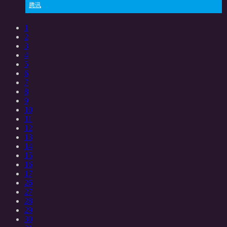
腾讯
1
2
3
4
5
6
7
8
9
10
11
12
13
14
15
16
17
26
27
28
29
30