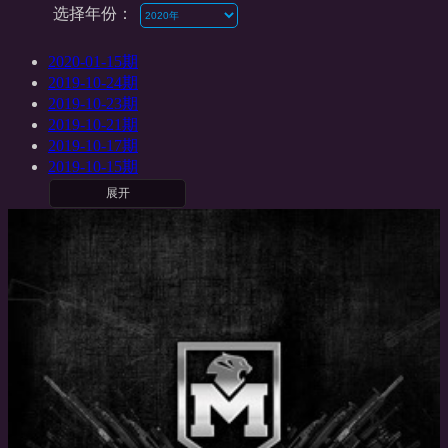
选择年份：
2020-01-15期
2019-10-24期
2019-10-23期
2019-10-21期
2019-10-17期
2019-10-15期
展开