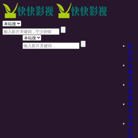
听
音
乐
去
聊
天
看
直
播
看
资
讯
表
白
墙