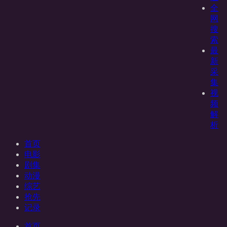
全
网
搜
索
最
新
采
集
视
频
解
析
首页
电影
剧集
动漫
综艺
抢先
记录
首页