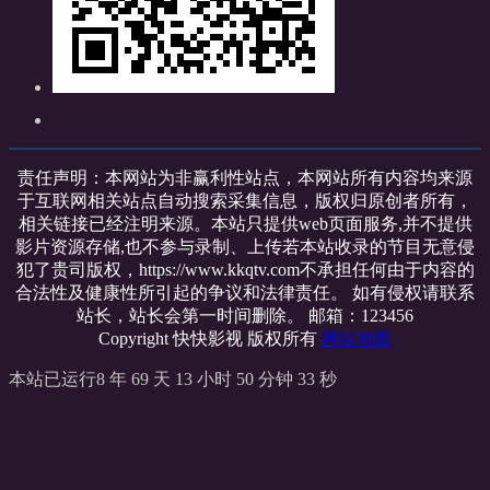
责任声明：本网站为非赢利性站点，本网站所有内容均来源
于互联网相关站点自动搜索采集信息，版权归原创者所有，
相关链接已经注明来源。本站只提供web页面服务,并不提供
影片资源存储,也不参与录制、上传若本站收录的节目无意侵
犯了贵司版权，https://www.kkqtv.com不承担任何由于内容的
合法性及健康性所引起的争议和法律责任。 如有侵权请联系
站长，站长会第一时间删除。 邮箱：123456
Copyright 快快影视 版权所有
网站地图
本站已运行8 年 69 天 13 小时 50 分钟 33 秒