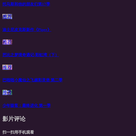
托马斯和他的朋友们第17季
推荐
迪士尼皮克斯新作《Piper》
推荐
芭比之梦境奇遇记-彩虹湾（下）
推荐
巴啦啦小魔仙之飞越彩灵堡 第二季
推荐
少年骇客：最终进化 第一季
影片评论
扫一扫用手机观看