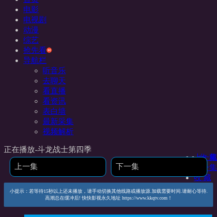
电影
电视剧
动漫
综艺
抢先看
导航栏
听音乐
去聊天
看直播
看资讯
表白墙
最新采集
视频解析
正在播放-斗龙战士第四季
上一集
收 藏
上一集
下一集
下一集
收 藏
小提示：若等待15秒以上还未播放，请手动切换其他线路或播放源.加载需要时间.请耐心等待.
高潮总在缓冲后! 快快影视永久地址 https://www.kkqtv.com！