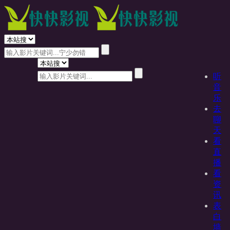
听
音
乐
去
聊
天
看
直
播
看
资
讯
表
白
墙