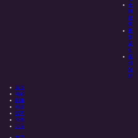
全
网
搜
索
最
新
采
集
视
频
解
析
首页
电影
剧集
动漫
综艺
抢先
记录
首页