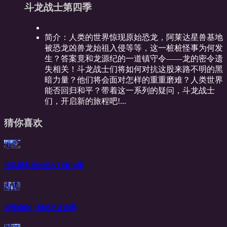
斗龙战士第四季
简介：
人类的世界惊现原始恐龙，阿莱达星兽基地
被恐龙凶兽龙始祖入侵等等，这一桩桩怪事为何发
生？答案竟和龙源纪的一道镇守令——龙的密令遗
失相关！斗龙战士们将如何对抗这股来路不明的黑
暗力量？他们将会面对怎样的重重磨难？人类世界
能否回归和平？带着这一系列的疑问，斗龙战士
们，开启新的旅程吧!...
猜你喜欢
推荐
托马斯和他的朋友们第18季
推荐
变形金刚：领袖之证全季