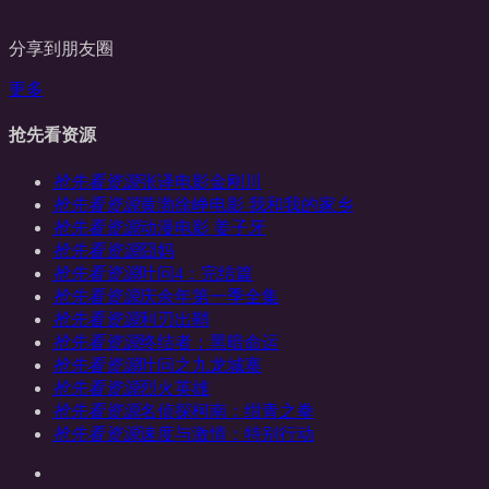
分享到朋友圈
更多
抢先看资源
抢先看资源
张译电影金刚川
抢先看资源
黄渤徐峥电影 我和我的家乡
抢先看资源
动漫电影 姜子牙
抢先看资源
囧妈
抢先看资源
叶问4：完结篇
抢先看资源
庆余年第一季全集
抢先看资源
利刃出鞘
抢先看资源
终结者：黑暗命运
抢先看资源
叶问之九龙城寨
抢先看资源
烈火英雄
抢先看资源
名侦探柯南：绀青之拳
抢先看资源
速度与激情：特别行动