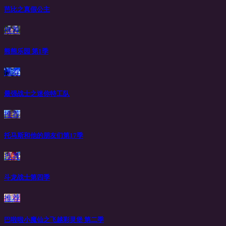
芭比之真假公主
推荐
熊熊乐园 第1季
推荐
最强战士之迷你特工队
推荐
托马斯和他的朋友们第17季
推荐
斗龙战士第四季
推荐
巴啦啦小魔仙之飞越彩灵堡 第二季