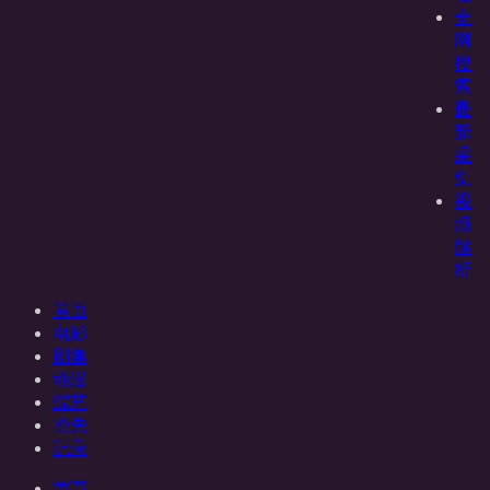
全
网
搜
索
最
新
采
集
视
频
解
析
首页
电影
剧集
动漫
综艺
抢先
记录
首页