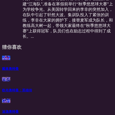
建“江海队”,准备在寒假前举行“秋季悠悠球大赛”上
为学校争光。从美国转学回来的李非的突然加入，
在队中引起了轩然大波。集训队投入了紧张的训
练，李非在大家的拥护下，接替麦军成为队长，和
教练高大树一起，带领大家最终在“秋季悠悠球大
赛”上获得冠军，队员们也在励志过程中得到了成
长。...
猜你喜欢
推荐
戴拿奥特曼
推荐
欧布奥特曼：英雄传
推荐
迪迦奥特曼