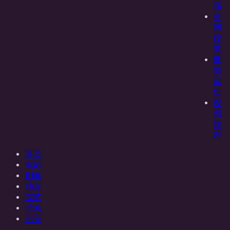
墙
全
网
搜
索
最
新
采
集
视
频
解
析
首页
电影
剧集
动漫
综艺
抢先
记录