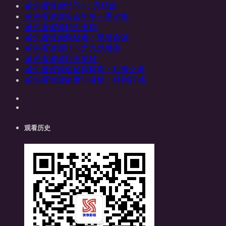
抢先看资源
叶问4：完结篇
抢先看资源
庆余年第一季全集
抢先看资源
利刃出鞘
抢先看资源
终结者：黑暗命运
抢先看资源
叶问之九龙城寨
抢先看资源
烈火英雄
抢先看资源
名侦探柯南：绀青之拳
抢先看资源
速度与激情：特别行动
观看历史