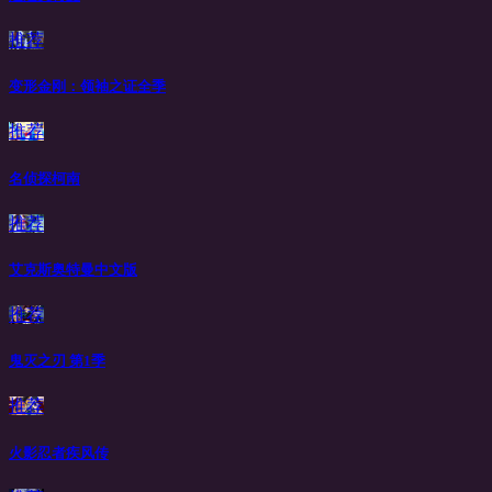
推荐
变形金刚：领袖之证全季
推荐
名侦探柯南
推荐
艾克斯奥特曼中文版
推荐
鬼灭之刃 第1季
推荐
火影忍者疾风传