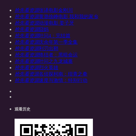
抢先看资源
张译电影金刚川
抢先看资源
黄渤徐峥电影 我和我的家乡
抢先看资源
动漫电影 姜子牙
抢先看资源
囧妈
抢先看资源
叶问4：完结篇
抢先看资源
庆余年第一季全集
抢先看资源
利刃出鞘
抢先看资源
终结者：黑暗命运
抢先看资源
叶问之九龙城寨
抢先看资源
烈火英雄
抢先看资源
名侦探柯南：绀青之拳
抢先看资源
速度与激情：特别行动
观看历史