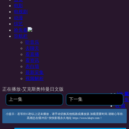
电影
电视剧
动漫
综艺
抢先看
导航栏
听音乐
去聊天
看直播
看资讯
表白墙
最新采集
视频解析
正在播放-艾克斯奥特曼日文版
上一集
收 藏
上一集
下一集
下一集
收 藏
小提示：若等待15秒以上还未播放，请手动切换其他线路或播放源.加载需要时间.请耐心等待.
高潮总在缓冲后! 快快影视永久地址 https://www.kkqtv.com！